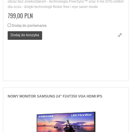
obraz bez zniekształceń - technologia FreeSync™ oraz 4 ms GTG omfort
dla oczu - dzięki technologii flicker free i eye saver mode
799,00 PLN
Dodaj do porównania
Dodaj do koszyka
NOWY MONITOR SAMSUNG 24" F24T350 VGA HDMI IPS