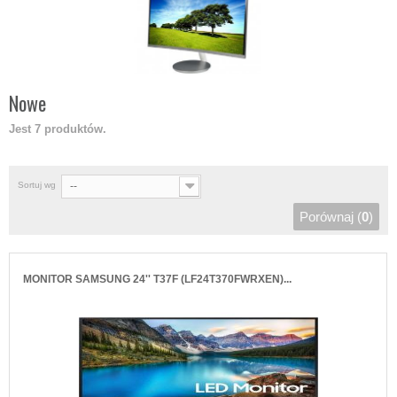
Nowe
Jest 7 produktów.
Sortuj wg
--
Porównaj (
0
)
MONITOR SAMSUNG 24'' T37F (LF24T370FWRXEN)...