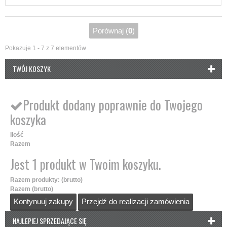
Porównaj (
0
)
Pokazuje 1 - 7 z 7 elementów
TWÓJ KOSZYK
Produkt dodany poprawnie do Twojego
koszyka
Ilość
Razem
Jest 1 produkt w Twoim koszyku.
Razem produkty: (brutto)
Razem (brutto)
Kontynuuj zakupy
Przejdź do realizacji zamówienia
NAJLEPIEJ SPRZEDAJĄCE SIĘ