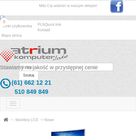
Miło Cię widzieć w naszym sklepie!
0
PLN
Quick link
Linki użytkownika
Kontakt
Mapa strony
Stawiamy na jakość w przystępnej cenie
Szukaj
(61) 662 12 21
510 849 849
Przełącz
nawigacji
Monitory LCD
Nowe