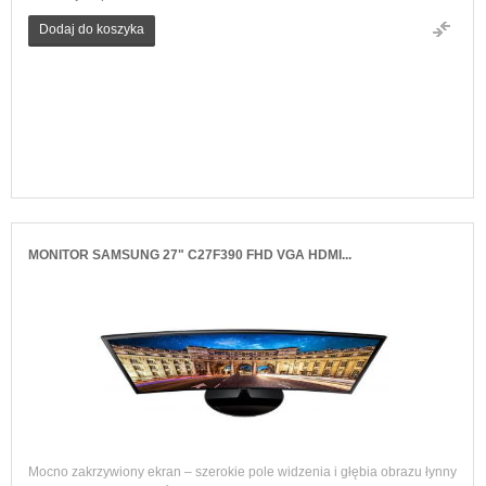
Dodaj do koszyka
MONITOR SAMSUNG 27" C27F390 FHD VGA HDMI...
Mocno zakrzywiony ekran – szerokie pole widzenia i głębia obrazu łynny