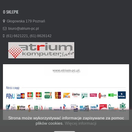
O SKLEPIE
Głogowska 179 Poznań
biuro@atrium-pc.pl
(61) 6621221, (61) 8626142
Strona może wykorzystywać informacje zapisywane za pomoc
plików cookies.
Więcej informacji