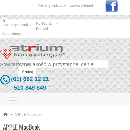
Miło Cię widzieć w naszym sklepie!
0
PLN
Quick link
Linki użytkownika
Kontakt
Mapa strony
Stawiamy na jakość w przystępnej cenie
Szukaj
(61) 662 12 21
510 849 849
Przełącz
nawigacji
APPLE MacBook
APPLE MacBook