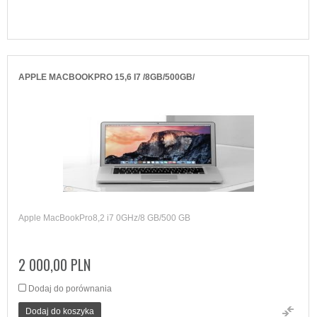
APPLE MACBOOKPRO 15,6 I7 /8GB/500GB/
Apple MacBookPro8,2 i7 0GHz/8 GB/500 GB
2 000,00 PLN
Dodaj do porównania
Dodaj do koszyka