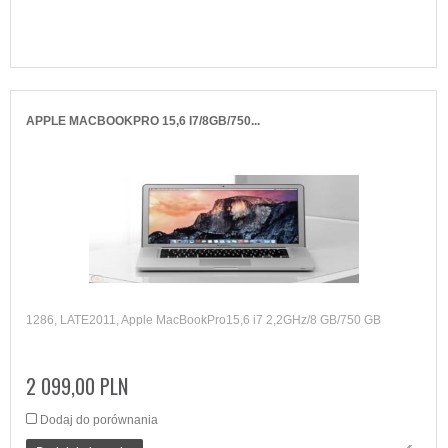
APPLE MACBOOKPRO 15,6 I7/8GB/750...
1286, LATE2011, Apple MacBookPro15,6 i7 2,2GHz/8 GB/750 GB
2 099,00 PLN
Dodaj do porównania