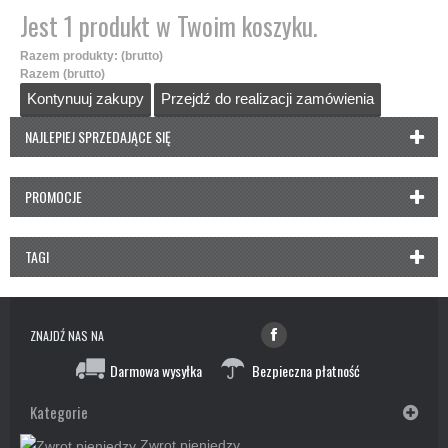
Jest 1 produkt w Twoim koszyku.
Razem produkty: (brutto)
Razem (brutto)
Kontynuuj zakupy
Przejdź do realizacji zamówienia
NAJLEPIEJ SPRZEDAJĄCE SIĘ
PROMOCJE
TAGI
ZNAJDŹ NAS NA
Darmowa wysyłka
Bezpieczna płatność
Kategorie
Zwrot pieniędzy