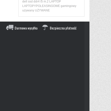
dell
ssd
ddr4
I5
m.2
LAPTOP
LAPTOPYPOLEASINGOWE
gamingowy
używany
UŻYWANE
Darmowa wysyłka
Bezpieczna płatność