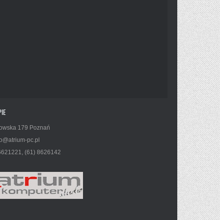
IE
owska 179 Poznań
o@atrium-pc.pl
6621221, (61) 8626142