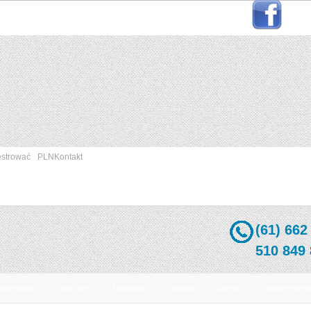
estrować
PLN
Kontakt
(61) 662
510 849
easingowe
Polecane
Dostawa
Kontakt
Serwis
Serwerowni