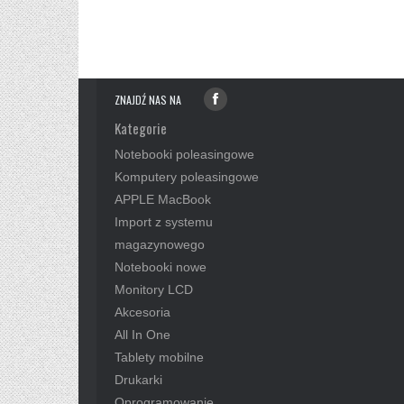
ZNAJDŹ NAS NA
Kategorie
Notebooki poleasingowe
Komputery poleasingowe
APPLE MacBook
Import z systemu
magazynowego
Notebooki nowe
Monitory LCD
Akcesoria
All In One
Tablety mobilne
Drukarki
Oprogramowanie