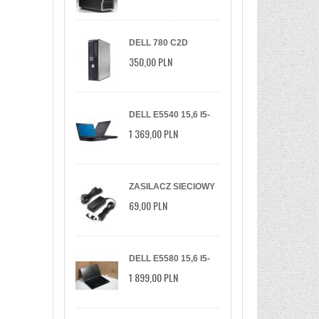
DELL 780 C2D
2.93GHZ/2GB/160GB/DVDRW/WIN
350,00 PLN
7 PRO
DELL E5540 15,6 I5-
4X 8GB 250SSD DVD
1 369,00 PLN
W10P
ZASILACZ SIECIOWY
QOLTEC DO
69,00 PLN
MONITORA LG 19V |
2.1A
DELL E5580 15,6 I5-
6440HQ 16GB DDR4
1 899,00 PLN
SSD 256GB NVIDIA
GEFORCE 2GB
WINDOWS 10/11 PRO