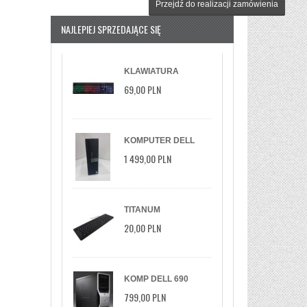
Przejdź do realizacji zamówienia
NAJLEPIEJ SPRZEDAJĄCE SIĘ
KLAWIATURA
PRZEWODOWA
69,00 PLN
DEFENDER ARX GK-
196L PODŚWIE
KOMPUTER DELL
OPTIPLEX 5040 I7-
1 499,00 PLN
6700 8GB 256GB SSD
M.2 WIN11 PRO
TITANUM
KLAWIATURA
20,00 PLN
STANDARDOWA
TK103 USB
KOMP DELL 690
2XXEON/3GHZ/6GB/147GB/DVD/XP/
799,00 PLN