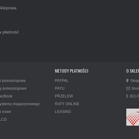
klepowa
 płatność
METODY PŁATNOŚCI
O SKLEP
i poleasingowe
PAYPAL
Głog
y poleasingowe
PAYU
biur
acBook
PRZELEW
(61) 
 systemu magazynowego
RATY ONLINE
i nowe
LEASING
 LCD
a