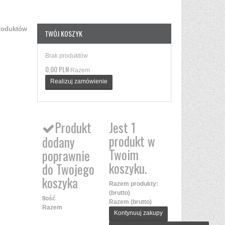
roduktów
TWÓJ KOSZYK
Brak produktów
0,00 PLN
Razem
Realizuj zamówienie
Produkt
Jest 1
produkt w
dodany
Twoim
poprawnie
koszyku.
do Twojego
koszyka
Razem produkty:
(brutto)
Ilość
Razem (brutto)
Razem
Kontynuuj zakupy