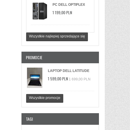
PC DELL OPTIPLEX
7040 I5-6500 16GB
1 199,00 PLN
SSD 512GB WIN
11PRO
Wszystkie najlepiej sprzedające się
PROMOCJE
LAPTOP DELL LATITUDE
FHD IPS I5-8365U 16GB
1 599,00 PLN
1 699,00 PLN
DDR4 512GB M.2 SSD
WIN11
Wszystkie promocje
TAGI