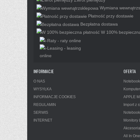
Wymiana wewnątrzs
Płatność przy dostawie
Bezpłatna dostawa
W 100% bezpieczna
INFORMACJE
OFERTA
O NAS
Notebook
WYSYŁKA
Komputer
INFORMACJE COOKIES
APPLE M
REGULAMIN
Import z
SERWIS
Notebook
INTERNET
Monitory
Akcesori
All In One