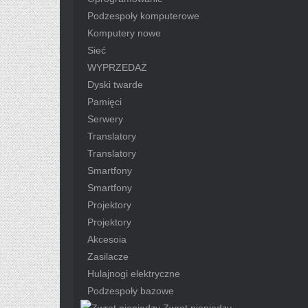
Podzespoły komputerowe
Komputery nowe
Sieć
WYPRZEDAŻ
Dyski twarde
Pamięci
Serwery
Translatory
Translatory
Smartfony
Smartfony
Projektory
Projektory
Akcesoia
Zasilacze
Hulajnogi elektryczne
Podzespoły bazowe
Zwrot pieniędzy