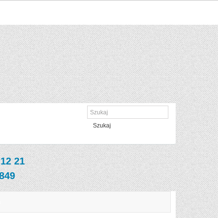
Szukaj
 12 21
 849
a