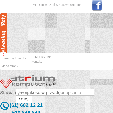
Miło Cię widzieć w naszym sklepie!
0
PLN
Quick link
Linki użytkownika
Kontakt
Mapa strony
Stawiamy na jakość w przystępnej cenie
Szukaj
(61) 662 12 21
510 849 849