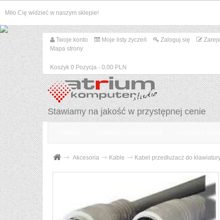
Miło Cię widzieć w naszym sklepie!
Twoje konto
Moje listy życzeń
Zaloguj się
Zarej
Mapa strony
Koszyk
0
Pozycja
- 0,00 PLN
Stawiamy na jakość w przystępnej cenie
Główna
Notebooki poleasingowe
komputery pol
Akcesoria
Kable
Kabel przedłużacz do klawiatur