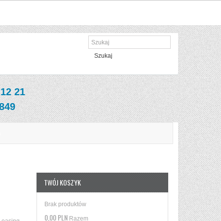
Szukaj
 12 21
 849
a
TWÓJ KOSZYK
Brak produktów
0,00 PLN
Razem