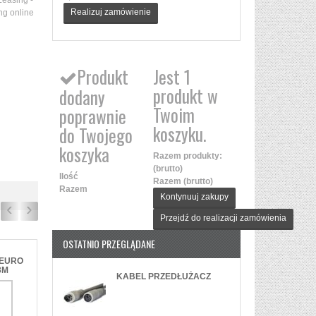
Realizuj zamówienie
Produkt
Jest 1
produkt w
dodany
Twoim
poprawnie
koszyku.
do Twojego
koszyka
Razem produkty:
(brutto)
Ilość
Razem (brutto)
Razem
Kontynuuj zakupy
‹
›
Przejdź do realizacji zamówienia
OSTATNIO PRZEGLĄDANE
 EURO
3M
KABEL PRZEDŁUŻACZ
DO...