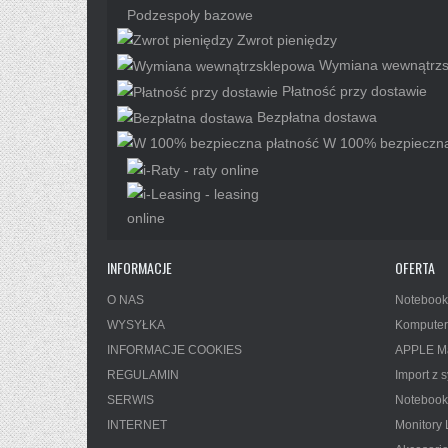
Podzespoły bazowe
Zwrot pieniędzy
Wymiana wewnątrzs
Płatność przy dostawie
Bezpłatna dostawa
W 100% bezpieczna
INFORMACJE
OFERTA
O NAS
Notebook
WYSYŁKA
Komputer
INFORMACJE COOKIES
APPLE M
REGULAMIN
Import z
SERWIS
Notebook
INTERNET
Monitory