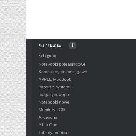
ZNAJDŹ NAS NA
Kategorie
Notebooki poleasingowe
Komputery poleasingowe
APPLE MacBook
Import z systemu
magazynowego
Notebooki nowe
Monitory LCD
Akcesoria
All In One
Tablety mobilne