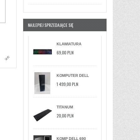
NAJLEPIEJ SPRZEDAJĄCE SIĘ
KLAWIATURA
PRZEWODOWA
69,00 PLN
DEFENDER ARX GK-
196L PODŚWIE
KOMPUTER DELL
OPTIPLEX 5040 I7-
1 499,00 PLN
6700 8GB 256GB SSD
M.2 WIN11 PRO
TITANUM
KLAWIATURA
20,00 PLN
STANDARDOWA
TK103 USB
KOMP DELL 690