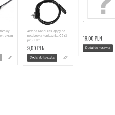
-
itorowy
4World Kabel zasilający do
yt, ekran
notebooka koniczynka C5 (3
19,00 PLN
pin) 1.8m
9,00 PLN
Dodaj do koszyka
Dodaj do koszyka