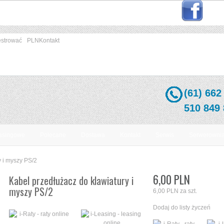
estrować
PLN
Kontakt
(61) 662
510 849
easingowe
Polecane
Dostawa
Kontakt
Serwis
Serwerowni
y i myszy PS/2
6,00 PLN
Kabel przedłużacz do klawiatury i
myszy PS/2
6,00 PLN
za szt.
Dodaj do listy życzeń