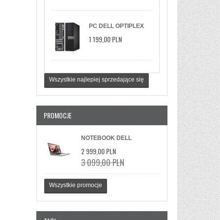
GEFORCE 2GB
WINDOWS 10/11 PRO
PC DELL OPTIPLEX
7040 I5-6500 16GB
1 199,00 PLN
SSD 512GB WIN
11PRO
Wszystkie najlepiej sprzedające się
PROMOCJE
NOTEBOOK DELL
INSPIRON 3535 15,6"FHD
2 999,00 PLN
TOUCH/RYZEN 5
3 099,00 PLN
7530U/8GB/SSD512GB/RADEON/W11
SILVER 3Y
Wszystkie promocje