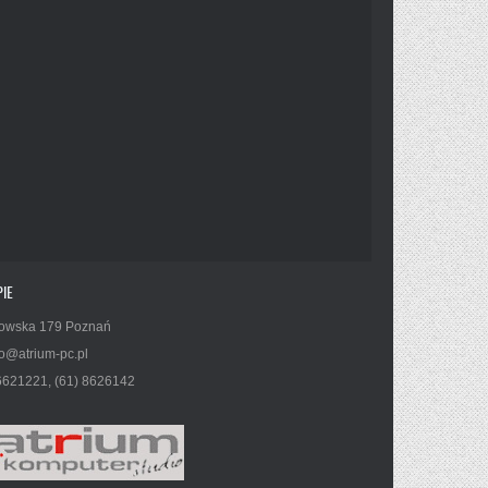
IE
owska 179 Poznań
o@atrium-pc.pl
6621221, (61) 8626142