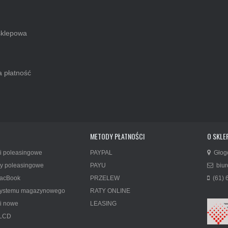
klepowa
 płatność
METODY PŁATNOŚCI
O SKLEP
i poleasingowe
PAYPAL
Głog
y poleasingowe
PAYU
biur
acBook
PRZELEW
(61) 
 systemu magazynowego
RATY ONLINE
i nowe
LEASING
 LCD