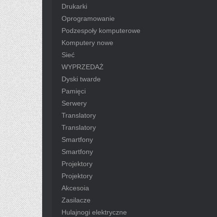
Drukarki
Oprogramowanie
Podzespoły komputerowe
Komputery nowe
Sieć
WYPRZEDAŻ
Dyski twarde
Pamięci
Serwery
Translatory
Translatory
Smartfony
Smartfony
Projektory
Projektory
Akcesoia
Zasilacze
Hulajnogi elektryczne