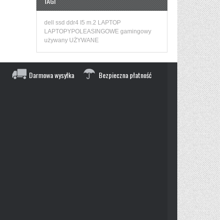
TAGI
dell
ssd
ddr4
I5
m.2
LAPTOP
LAPTOPYPOLEASINGOWE
gamingowy
używany
UŻYWANE
Darmowa wysyłka
Bezpieczna płatność