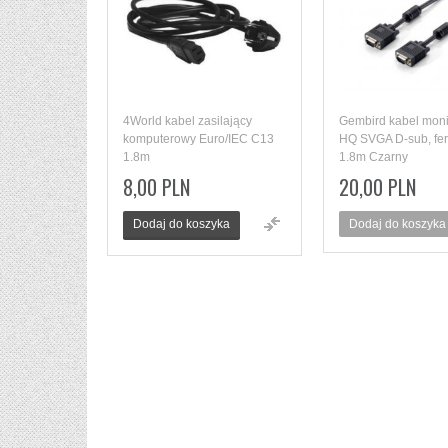
4World kabel zasilający
Gembird kabel mon
komputerowy Euro/IEC C13
HQ SVGA D-sub, ferr
1.8m
1.8m Czarny
8,00 PLN
20,00 PLN
Dodaj do koszyka
Dodaj do koszyka