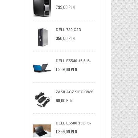
2XXEON/3GHZ/6GB/147GB/DVD/XP/
799,00 PLN
DELL 780 C2D
2.93GHZ/2GB/160GB/DVDRW/WIN
350,00 PLN
7 PRO
DELL E5540 15,6 I5-
4X 8GB 250SSD DVD
1 369,00 PLN
W10P
ZASILACZ SIECIOWY
QOLTEC DO
69,00 PLN
MONITORA LG 19V |
2.1A
DELL E5580 15,6 I5-
6440HQ 16GB DDR4
1 899,00 PLN
SSD 256GB NVIDIA