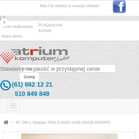
Miło Cię widzieć w naszym sklepie!
0
PLN
Quick link
Linki użytkownika
Kontakt
Mapa strony
Stawiamy na jakość w przystępnej cenie
Szukaj
(61) 662 12 21
510 849 849
Przełącz
nawigacji
PC DELL Optiplex 7050 i5-6500 16GB 500GB W10PRO