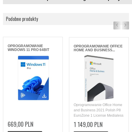
Podobne produkty
‹
›
OPROGRAMOWANIE
OPROGRAMOWANIE OFFICE
WINDOWS 11 PRO 64BIT
HOME AND BUSINESS...
POLISH...
Oprogramowanie Office Home
and Business 2021 Polish P8
EuroZone 1 License Medialess
669,00 PLN
1 149,00 PLN